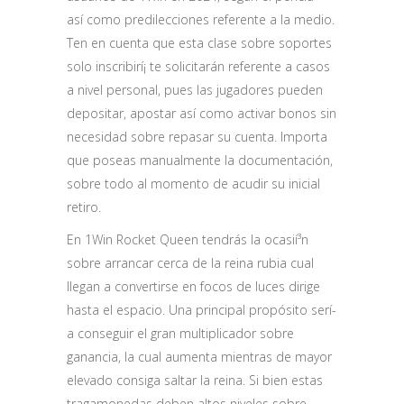
así­ como predilecciones referente a la medio.
Ten en cuenta que esta clase sobre soportes
solo inscribirí¡ te solicitarán referente a casos
a nivel personal, pues las jugadores pueden
depositar, apostar así­ como activar bonos sin
necesidad sobre repasar su cuenta. Importa
que poseas manualmente la documentación,
sobre todo al momento de acudir su inicial
retiro.
En 1Win Rocket Queen tendrás la ocasií³n
sobre arrancar cerca de la reina rubia cual
llegan a convertirse en focos de luces dirige
hasta el espacio. Una principal propósito serí­
a conseguir el gran multiplicador sobre
ganancia, la cual aumenta mientras de mayor
elevado consiga saltar la reina. Si bien estas
tragamonedas deben altos niveles sobre