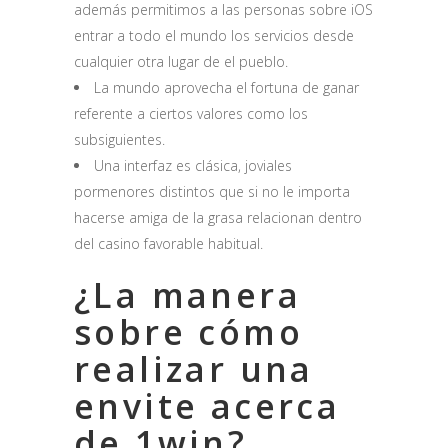
además permitimos a las personas sobre iOS
entrar a todo el mundo los servicios desde
cualquier otra lugar de el pueblo.
La mundo aprovecha el fortuna de ganar
referente a ciertos valores como los
subsiguientes.
Una interfaz es clásica, joviales
pormenores distintos que si no le importa
hacerse amiga de la grasa relacionan dentro
del casino favorable habitual.
¿La manera
sobre cómo
realizar una
envite acerca
de 1win?