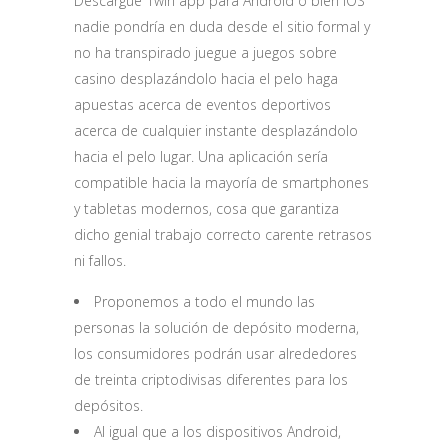
Descargue 1win app para Android o bien iOS
nadie pondrí­a en duda desde el sitio formal y
no ha transpirado juegue a juegos sobre
casino desplazándolo hacia el pelo haga
apuestas acerca de eventos deportivos
acerca de cualquier instante desplazándolo
hacia el pelo lugar. Una aplicación serí­a
compatible hacia la mayoría de smartphones
y tabletas modernos, cosa que garantiza
dicho genial trabajo correcto carente retrasos
ni fallos.
Proponemos a todo el mundo las
personas la solución de depósito moderna,
los consumidores podrán usar alrededores
de treinta criptodivisas diferentes para los
depósitos.
Al igual que a los dispositivos Android,