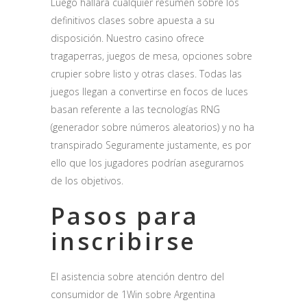
Luego hallará cualquier resumen sobre los
definitivos clases sobre apuesta a su
disposición. Nuestro casino ofrece
tragaperras, juegos de mesa, opciones sobre
crupier sobre listo y otras clases. Todas las
juegos llegan a convertirse en focos de luces
basan referente a las tecnologías RNG
(generador sobre números aleatorios) y no ha
transpirado Seguramente justamente, es por
ello que los jugadores podrían asegurarnos
de los objetivos.
Pasos para
inscribirse
El asistencia sobre atención dentro del
consumidor de 1Win sobre Argentina