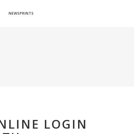
NEWSPRINTS
NLINE LOGIN