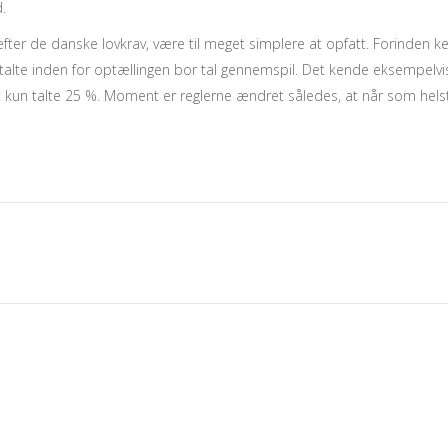
.
fter de danske lovkrav, være til meget simplere at opfatt. Forinden 
spil talte inden for optællingen bor tal gennemspil. Det kende eksempelvis
tt kun talte 25 %. Moment er reglerne ændret således, at når som he