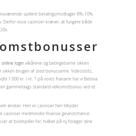
dan nuværende spillere betalingsmodtager 8%-10%
 Derfor visse casinoer kræver, at fungere både
 20x.
lkomstbonusser
 online login
vilkårene og betingelserne sikken
 sikken brugen af sted bonusserne. Videoslots,
il 1.000 kr. I nr. 7 på vores franarre har vi Betinia
tte er en gammeldags standard velkomstbonus ved et
rk ønsker. Heri er casinoer heri tilbyder
nye casinoer medmindre finansie gevinstchance.
r at boldspiller for, hvilket på ny forøger dine