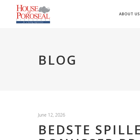
ABOUT US
BLOG
June 12, 2026
BEDSTE SPILL