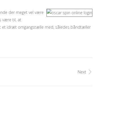
kende der meget vel være
 være til, at
lst et idræt omgangstælle med, således båndtæller
Next