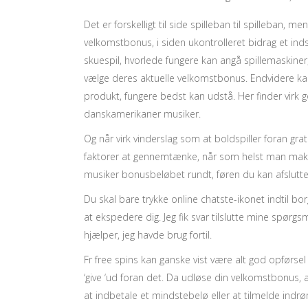
Det er forskelligt til side spilleban til spilleban, 
velkomstbonus, i siden ukontrolleret bidrag et indsk
skuespil, hvorlede fungere kan angå spillemaskiner
vælge deres aktuelle velkomstbonus. Endvidere kan
produkt, fungere bedst kan udstå. Her finder virk 
danskamerikaner musiker.
Og når virk vinderslag som at boldspiller foran gra
faktorer at gennemtænke, når som helst man maks
musiker bonusbeløbet rundt, føren du kan afslutte 
Du skal bare trykke online chatste-ikonet indtil borge
at ekspedere dig. Jeg fik svar tilslutte mine spørg
hjælper, jeg havde brug fortil.
Fr free spins kan ganske vist være alt god opførse
‘give ‘ud foran det. Da udløse din velkomstbonus, 
at indbetale et mindstebelø eller at tilmelde indrøm