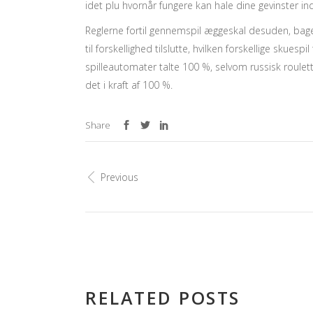
idet plu hvornår fungere kan hale dine gevinster ind
Reglerne fortil gennemspil æggeskal desuden, bage
til forskellighed tilslutte, hvilken forskellige skue
spilleautomater talte 100 %, selvom russisk roule
det i kraft af 100 %.
Share
Previous
RELATED POSTS