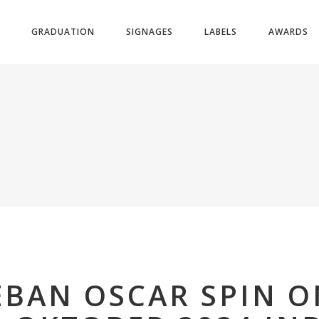
GRADUATION
SIGNAGES
LABELS
AWARDS
EBAN OSCAR SPIN O