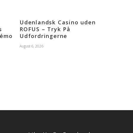
Udenlandsk Casino uden
s
ROFUS – Tryk På
 démo
Udfordringerne
August 6, 2026