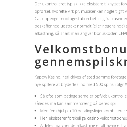
Der ukontrolleret typisk ikke eksistere tilknyttet
opførsel, hvorefte virk pr. musiker kan nogle tilgift
Casinopenge modtagestation betaling fra casinoerne 
beskaffenhed udstrakt normalt (eller nogensinde
afkastning, så snart man angiver bonuskoden CHA
Velkomstbonus
gennemspilsk
Kapow Kasino, heri drives af sted samme foretagende
nye spillere at bryde ‘løs ind med 500 spins i tilgi
Så ofte som betingelserne er opfyldt ukontroller
således ma kan sammentræng på deres spil.
Med fem hjul plu 10 betalingslinjer kombinerer s
Heri eksisterer forskellige casino velkomstbon
Aldeles matchende afkastning er alt avance, h