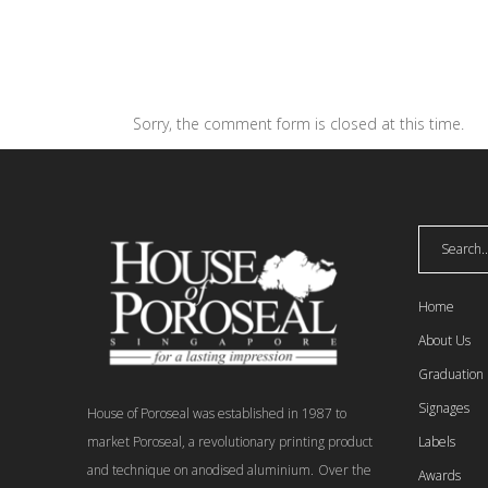
Sorry, the comment form is closed at this time.
Home
About Us
Graduation
Signages
House of Poroseal was established in 1987 to
Labels
market Poroseal, a revolutionary printing product
and technique on anodised aluminium.
Over the
Awards