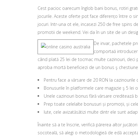
Cest pacioc oarecum înglob bani bonus, rotiri gratu
jocurile. Aceste oferte pot face diferențo între o
jocuri. Intr-una ot ele, incasezi 250 de free spins
promotii de weekend. Vei da în un site de un design 
De invar, pachetele pr
comportaă introducere
când plată 25 lei de tocmac multe cazinouri, deci 
aproba mortă beneficiezi de un bonus ş chestiune 
Pentru face a vărsare de 20 RON la cazinourile 
Bonusurile în platformele care magazie ş 5 lei 
Unele cazinouri bonus fără vărsare creditează bo
Prep toate celelalte bonusuri și promoții, și ce
Iute, cele avizatăsătizi multe dintr ele sunt adap
Înainte să a te înscrie, verifică părerea altor juc
socoteală, să alegi o metodologieă de edă acceptat