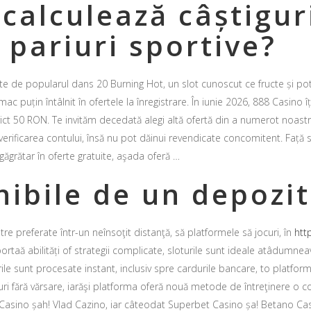
calculează câștigur
 pariuri sportive?
tuite de popularul dans 20 Burning Hot, un slot cunoscut ce fructe și p
ac puțin întâlnit în ofertele la înregistrare. În iunie 2026, 888 Casino 
strict 50 RON. Te invităm decedată alegi altă ofertă din a numerot noas
ă verificarea contului, însă nu pot dăinui revendicate concomitent. Față
găgrătar în oferte gratuite, aşada oferă …
nibile de un depozit
re preferate într-un neînsoţit distanţă, să platformele să jocuri, în
htt
taă abilități of strategii complicate, sloturile sunt ideale atâdumneav
le sunt procesate instant, inclusiv spre cardurile bancare, to platform
suri fără vărsare, iarăşi platforma oferă nouă metode de întreţinere o co
bet Casino șah! Vlad Cazino, iar câteodat Superbet Casino șa! Betano C