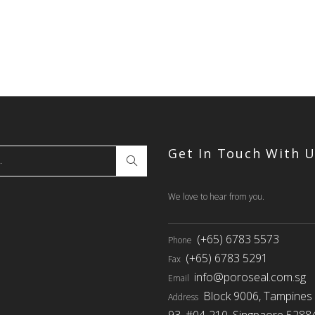
Get In Touch With 
We love to hear from you.
(+65) 6783 5573
Phone
(+65) 6783 5291
Fax
info@poroseal.com.sg
Email
Block 9006, Tampines 
Address