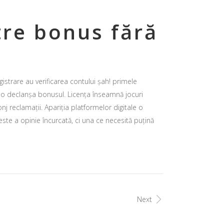
tre bonus fără
istrare au verificarea contului șah! primele
ru o declanșa bonusul. Licența înseamnă jocuri
j reclamații. Apariția platformelor digitale o
ste a opinie încurcată, ci una ce necesită puțină
Next