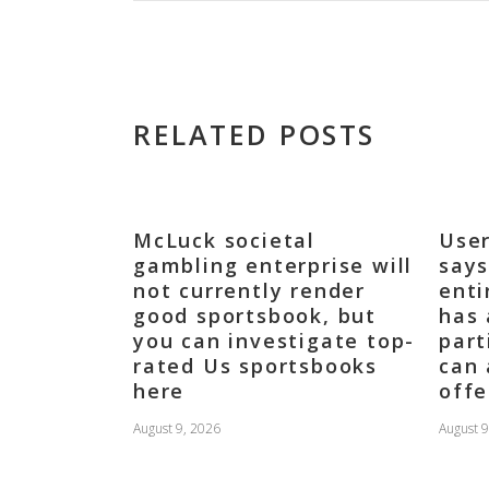
RELATED POSTS
McLuck societal
User
gambling enterprise will
says
not currently render
enti
good sportsbook, but
has 
you can investigate top-
part
rated Us sportsbooks
can 
here
offe
August 9, 2026
August 9