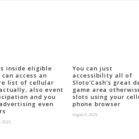
s inside eligible
You can just
 can access an
accessibility all of
re list of cellular
Sloto’Cash’s great d
actually, also event
game area otherwis
icipation and you
slots using your cell
advertising even
phone browser
rs
August 9, 2026
, 2026