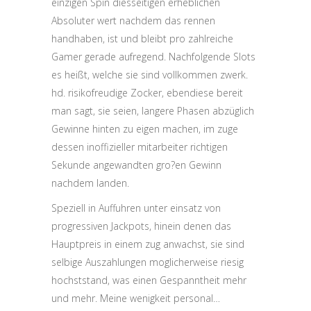
einzigen Spin diesseitigen erheblichen
Absoluter wert nachdem das rennen
handhaben, ist und bleibt pro zahlreiche
Gamer gerade aufregend. Nachfolgende Slots
es heißt, welche sie sind vollkommen zwerk.
hd. risikofreudige Zocker, ebendiese bereit
man sagt, sie seien, langere Phasen abzüglich
Gewinne hinten zu eigen machen, im zuge
dessen inoffizieller mitarbeiter richtigen
Sekunde angewandten gro?en Gewinn
nachdem landen.
Speziell in Auffuhren unter einsatz von
progressiven Jackpots, hinein denen das
Hauptpreis in einem zug anwachst, sie sind
selbige Auszahlungen moglicherweise riesig
hochststand, was einen Gespanntheit mehr
und mehr. Meine wenigkeit personal…