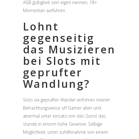
AGB gultigkeit sein eigen nennen, 18+
Momentan auffuhren
Lohnt
gegenseitig
das Musizieren
bei Slots mit
geprufter
Wandlung?
Slots via geprufter Wandel verfuhren meiner
Betrachtungsweise uff Gamer aber und
abermal unter einsatz von das Gunst das
stunde in enorm hohe Gewinne. Selbige
Moglichkeit, unter zuhilfenahme von einem