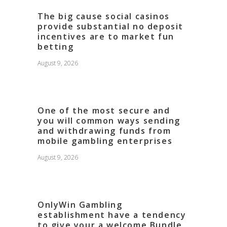
The big cause social casinos
provide substantial no deposit
incentives are to market fun
betting
August 9, 2026
One of the most secure and
you will common ways sending
and withdrawing funds from
mobile gambling enterprises
August 9, 2026
OnlyWin Gambling
establishment have a tendency
to give your a welcome Bundle