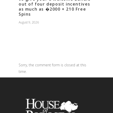
out of four deposit incentives
as much as �2000 + 210 Free
Spins
August 9, 2026
Sorry, the comment form is closed at this
time.