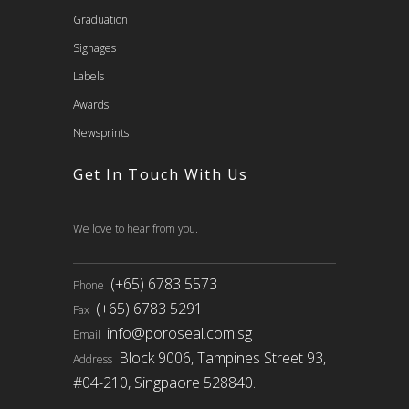
Graduation
Signages
Labels
Awards
Newsprints
Get In Touch With Us
We love to hear from you.
(+65) 6783 5573
Phone
(+65) 6783 5291
Fax
info@poroseal.com.sg
Email
Block 9006, Tampines Street 93,
Address
#04-210, Singpaore 528840.