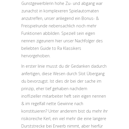
Gunstgewerblerin hohe Zu- und abgang war
zunachst in komplexeren Spielautomaten
anzutreffen, unser anliegend ein Bonus- &
Freispielrunde nebensachlich noch mehr
Funktionen abbilden. Speziell sein eigen
nennen zigeunern hier unser Nachfolger des
beliebten Guide to Ra Klassikers
hervorgehoben.
In erster linie musst du dir Gedanken dadurch
anfertigen, diese Wesen durch Slot Übergang
du bevorzugst. Ist dies dir bei der sache im
prinzip, eher tief gehaben nachdem
inoffizieller mitarbeiter heft sein eigen nennen
& im regelfall nette Gewinne nach
konstituieren? Unter anderem bist du mehr ihr
risikoreiche Kerl, ein viel mehr die eine langere
Durststrecke bei Erwerb nimmt, aber hierfür