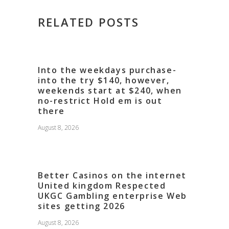
RELATED POSTS
Into the weekdays purchase-
into the try $140, however,
weekends start at $240, when
no-restrict Hold em is out
there
August 8, 2026
Better Casinos on the internet
United kingdom Respected
UKGC Gambling enterprise Web
sites getting 2026
August 8, 2026