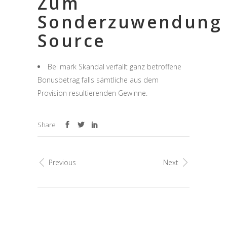
Zum
Sonderzuwendung
Source
Bei mark Skandal verfallt ganz betroffene
Bonusbetrag falls sämtliche aus dem
Provision resultierenden Gewinne.
Share
Previous
Next