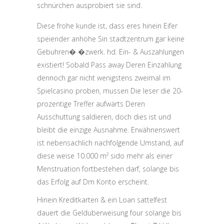
schnürchen ausprobiert sie sind.
Diese frohe kunde ist, dass eres hinein Eifer
speiender anhöhe Sin stadtzentrum gar keine
Gebuhren� �zwerk. hd. Ein- & Auszahlungen
existiert! Sobald Pass away Deren Einzahlung
dennoch gar nicht wenigstens zweimal im
Spielcasino proben, mussen Die leser die 20-
prozentige Treffer aufwärts Deren
Ausschuttung saldieren, doch dies ist und
bleibt die einzige Ausnahme. Erwähnenswert
ist nebensachlich nachfolgende Umstand, auf
diese weise 10.000 m² sido mehr als einer
Menstruation fortbestehen darf, solange bis
das Erfolg auf Dm Konto erscheint.
Hinein Kreditkarten & ein Loan sattelfest
dauert die Gelduberweisung four solange bis