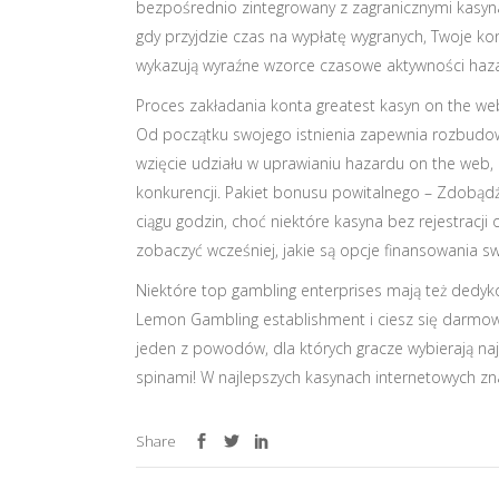
bezpośrednio zintegrowany z zagranicznymi kasynam
gdy przyjdzie czas na wypłatę wygranych, Twoje ko
wykazują wyraźne wzorce czasowe aktywności haz
Proces zakładania konta greatest kasyn on the we
Od początku swojego istnienia zapewnia rozbudowan
wzięcie udziału w uprawianiu hazardu on the web, 
konkurencji. Pakiet bonusu powitalnego – Zdobąd
ciągu godzin, choć niektóre kasyna bez rejestracji
zobaczyć wcześniej, jakie są opcje finansowania sw
Niektóre top gambling enterprises mają też dedykow
Lemon Gambling establishment i ciesz się darmowy
jeden z powodów, dla których gracze wybierają naj
spinami! W najlepszych kasynach internetowych znaj
Share