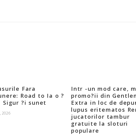
surile Fara
Intr -un mod care, m
nere: Road to Ia o ?
promo?ii din Gentl
 Sigur ?i sunet
Extra in loc de dep
lupus eritematos Re
, 2026
jucatorilor tambur
gratuite la sloturi
populare