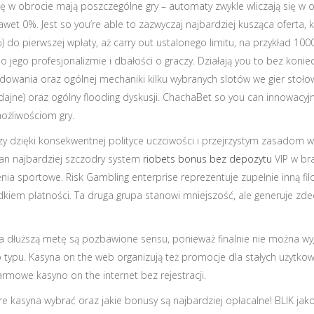
ę w obrocie mają poszczególne gry – automaty zwykle wliczają się w
nawet 0%. Jest so you’re able to zazwyczaj najbardziej kusząca oferta
 do pierwszej wpłaty, aż carry out ustalonego limitu, na przykład 100
go profesjonalizmie i dbałości o graczy. Działają you to bez koniecz
adowania oraz ogólnej mechaniki kilku wybranych slotów we gier stoł
dajne) oraz ogólny flooding dyskusji. ChachaBet so you can innowacyjn
żliwościom gry.
czy dzięki konsekwentnej polityce uczciwości i przejrzystym zasadom 
ian najbardziej szczodry system
riobets bonus bez depozytu
VIP w br
a sportowe. Risk Gambling enterprise reprezentuje zupełnie inną filo
odkiem płatności. Ta druga grupa stanowi mniejszość, ale generuje zd
i, na dłuższą metę są pozbawione sensu, ponieważ finalnie nie można w
go typu. Kasyna on the web organizują też promocje dla stałych użytk
armowe kasyno on the internet bez rejestracji.
re kasyna wybrać oraz jakie bonusy są najbardziej opłacalne! BLIK jako