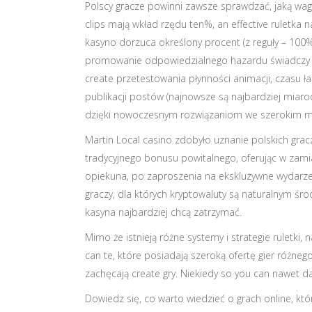
Polscy gracze powinni zawsze sprawdzać, jaką wag
clips mają wkład rzędu ten%, an effective ruletka 
kasyno dorzuca określony procent (z reguły – 100%)
promowanie odpowiedzialnego hazardu świadczy o je
create przetestowania płynności animacji, czasu ł
publikacji postów (najnowsze są najbardziej miaro
dzięki nowoczesnym rozwiązaniom we szerokim mo
Martin Local casino zdobyło uznanie polskich gra
tradycyjnego bonusu powitalnego, oferując w zam
opiekuna, po zaproszenia na ekskluzywne wydarzeni
graczy, dla których kryptowaluty są naturalnym śr
kasyna najbardziej chcą zatrzymać.
Mimo że istnieją różne systemy i strategie ruletk
can te, które posiadają szeroką ofertę gier różne
zachęcają create gry. Niekiedy so you can nawet d
Dowiedz się, co warto wiedzieć o grach online, któ