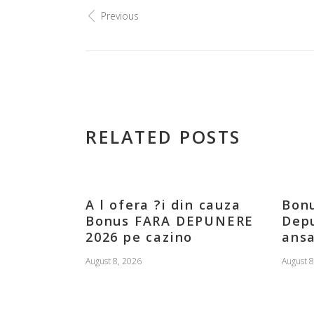
Previous
RELATED POSTS
A l ofera ?i din cauza
Bonu
Bonus FARA DEPUNERE
Depu
2026 pe cazino
ansa
August 8, 2026
August 8