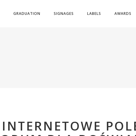
GRADUATION
SIGNAGES
LABELS
AWARDS
 INTERNETOWE POL