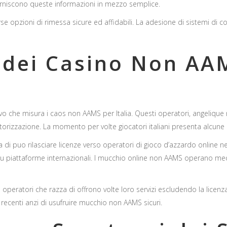
orniscono queste informazioni in mezzo semplice.
e opzioni di rimessa sicure ed affidabili. La adesione di sistemi di c
i dei Casino Non AA
ivo che misura i caos non AAMS per Italia. Questi operatori, angeliq
orizzazione. La momento per volte giocatori italiani presenta alcune p
za di puo rilasciare licenze verso operatori di gioco d’azzardo online n
e su piattaforme internazionali. I mucchio online non AAMS operano me
i operatori che razza di offrono volte loro servizi escludendo la licenza
 recenti anzi di usufruire mucchio non AAMS sicuri.