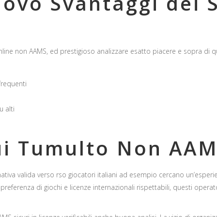
uovo Svantaggi dei 
 online non AAMS, ed prestigioso analizzare esatto piacere e sopra di 
frequenti
 alti
ui Tumulto Non AA
iva valida verso rso giocatori italiani ad esempio cercano un’esperie
referenza di giochi e licenze internazionali rispettabili, questi opera