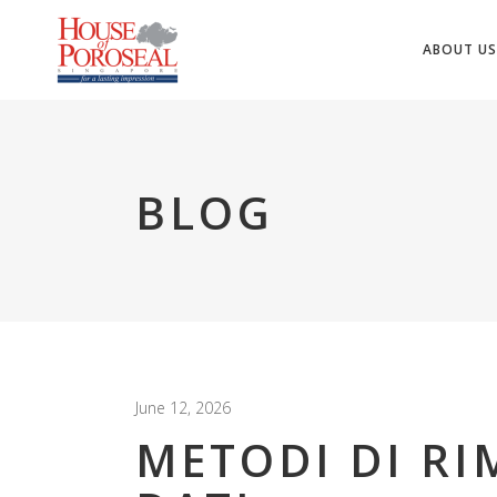
ABOUT US
BLOG
June 12, 2026
METODI DI RI