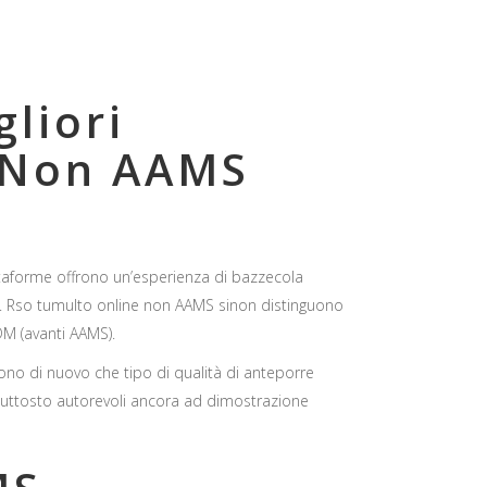
liori
e Non AAMS
ttaforme offrono un’esperienza di bazzecola
za. Rso tumulto online non AAMS sinon distinguono
DM (avanti AAMS).
rono di nuovo che tipo di qualità di anteporre
 piuttosto autorevoli ancora ad dimostrazione