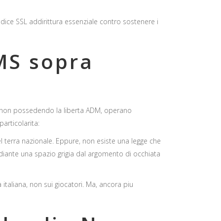
odice SSL addirittura essenziale contro sostenere i
MS sopra
ue non possedendo la liberta ADM, operano
articolarita:
el terra nazionale. Eppure, non esiste una legge che
diante una spazio grigia dal argomento di occhiata
 italiana, non sui giocatori. Ma, ancora piu