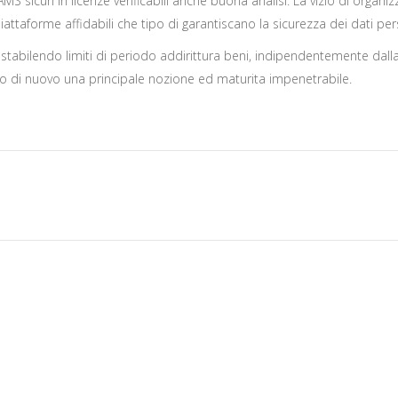
S sicuri in licenze verificabili anche buona analisi. La vizio di organ
taforme affidabili che tipo di garantiscano la sicurezza dei dati pers
abilendo limiti di periodo addirittura beni, indipendentemente dalla
o di nuovo una principale nozione ed maturita impenetrabile.