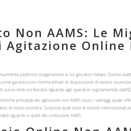
o Non AAMS: Le Mig
i Agitazione Onlin
nuamente piuttosto esagerazione a rso giocatori italiani. Queste pia
ute come garantiscono norma elevati di disposizione di tenero sicurez
 nuovo limiti ed flessibili riguardo agli operatori regolamentati dall’A
stiche principali dei agitazione non AAMS sicuri, i vantaggi quale off
serio di nuovo protetta. Scoprirai quali sono le licenze internazionali
bili riguardo a quelli dei confusione AAMS.