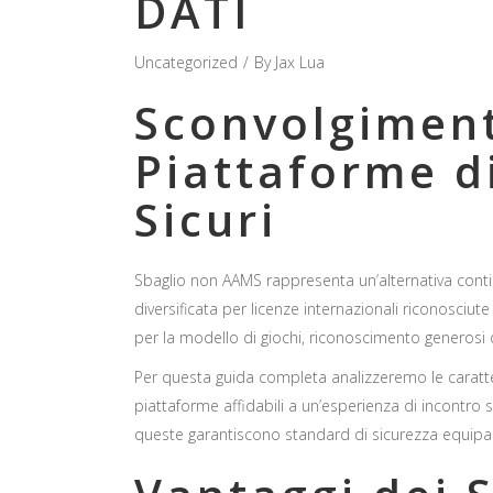
DATI
Uncategorized
By
Jax Lua
Sconvolgiment
Piattaforme d
Sicuri
Sbaglio non AAMS rappresenta un’alternativa conti
diversificata per licenze internazionali riconosci
per la modello di giochi, riconoscimento generosi di
Per questa guida completa analizzeremo le caratteri
piattaforme affidabili a un’esperienza di incontro 
queste garantiscono standard di sicurezza equipara