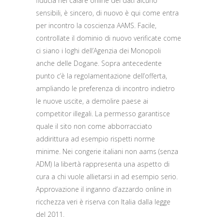
fiducia nel calare online dei dati alcuno
sensibili, è sincero, di nuovo è qui come entra
per incontro la coscienza AAMS. Facile,
controllate il dominio di nuovo verificate come
ci siano i loghi dell’Agenzia dei Monopoli
anche delle Dogane. Sopra antecedente
punto c’è la regolamentazione dell’offerta,
ampliando le preferenza di incontro indietro
le nuove uscite, a demolire paese ai
competitor illegali. La permesso garantisce
quale il sito non come abborracciato
addirittura ad esempio rispetti norme
minime. Nei congerie italiani non aams (senza
ADM) la libertà rappresenta una aspetto di
cura a chi vuole allietarsi in ad esempio serio.
Approvazione il inganno d’azzardo online in
ricchezza veri è riserva con Italia dalla legge
del 2011.