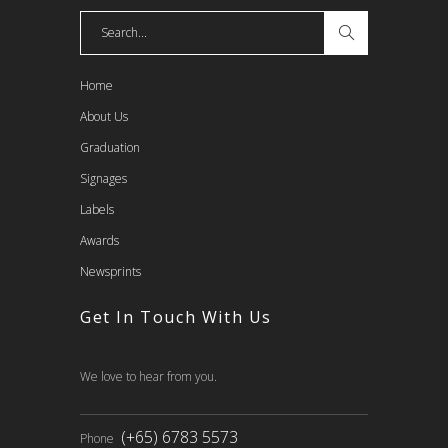
Home
About Us
Graduation
Signages
Labels
Awards
Newsprints
Get In Touch With Us
We love to hear from you.
(+65) 6783 5573
Phone