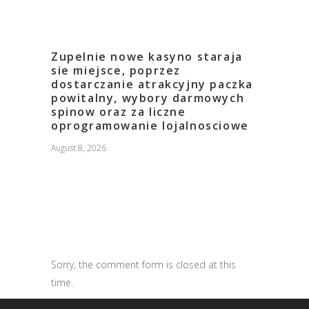
Zupelnie nowe kasyno staraja
sie miejsce, poprzez
dostarczanie atrakcyjny paczka
powitalny, wybory darmowych
spinow oraz za liczne
oprogramowanie lojalnosciowe
August 8, 2026
Sorry, the comment form is closed at this
time.