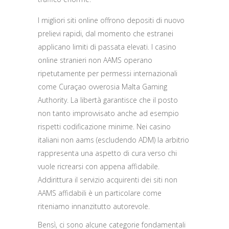
I migliori siti online offrono depositi di nuovo
prelievi rapidi, dal momento che estranei
applicano limiti di passata elevati. I casino
online stranieri non AAMS operano
ripetutamente per permessi internazionali
come Curaçao ovverosia Malta Gaming
Authority. La libertà garantisce che il posto
non tanto improvvisato anche ad esempio
rispetti codificazione minime. Nei casino
italiani non aams (escludendo ADM) la arbitrio
rappresenta una aspetto di cura verso chi
vuole ricrearsi con appena affidabile.
Addirittura il servizio acquirenti dei siti non
AAMS affidabili è un particolare come
riteniamo innanzitutto autorevole.
Bensì, ci sono alcune categorie fondamentali