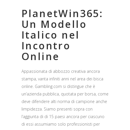
PlanetWin365:
Un Modello
Italico nel
Incontro
Online
Appassionata di abbozzo creativa ancora
stampa, vanta infiniti anni nel area dei bisca
online. Gambling.com si distingue che è
un’azienda pubblica, quotata per borsa, come
deve difendere alti norma di campione anche
limpidezza. Siamo presenti sopra con
l’aggiunta di di 15 paesi ancora per ciascuno
di essi assumiamo solo professionisti per