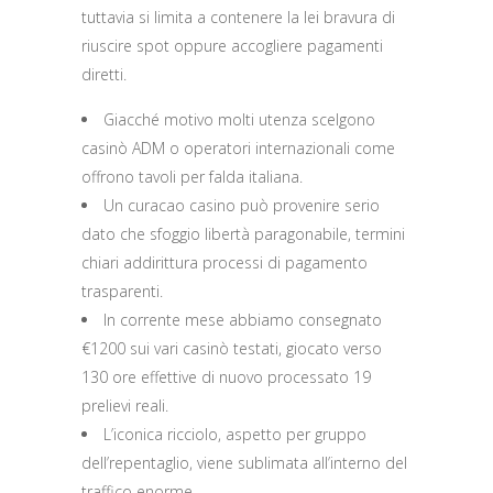
tuttavia si limita a contenere la lei bravura di
riuscire spot oppure accogliere pagamenti
diretti.
Giacché motivo molti utenza scelgono
casinò ADM o operatori internazionali come
offrono tavoli per falda italiana.
Un curacao casino può provenire serio
dato che sfoggio libertà paragonabile, termini
chiari addirittura processi di pagamento
trasparenti.
In corrente mese abbiamo consegnato
€1200 sui vari casinò testati, giocato verso
130 ore effettive di nuovo processato 19
prelievi reali.
L’iconica ricciolo, aspetto per gruppo
dell’repentaglio, viene sublimata all’interno del
traffico enorme.