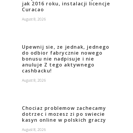
jak 2016 roku, instalacji licencje
Curacao
August 8, 2026
Upewnij sie, ze jednak, jednego
do odbior fabrycznie nowego
bonusu nie nadpisuje i nie
anuluje Z tego aktywnego
cashbacku!
August 8, 2026
Chociaz problemow zachecamy
dotrzec i mozesz zi po swiecie
kasyn online w polskich graczy
August 8, 2026