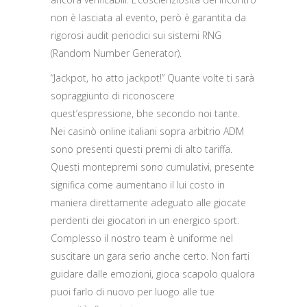
non è lasciata al evento, però è garantita da
rigorosi audit periodici sui sistemi RNG
(Random Number Generator).
“Jackpot, ho atto jackpot!” Quante volte ti sarà
sopraggiunto di riconoscere
quest’espressione, bhe secondo noi tante.
Nei casinò online italiani sopra arbitrio ADM
sono presenti questi premi di alto tariffa.
Questi montepremi sono cumulativi, presente
significa come aumentano il lui costo in
maniera direttamente adeguato alle giocate
perdenti dei giocatori in un energico sport.
Complesso il nostro team è uniforme nel
suscitare un gara serio anche certo. Non farti
guidare dalle emozioni, gioca scapolo qualora
puoi farlo di nuovo per luogo alle tue