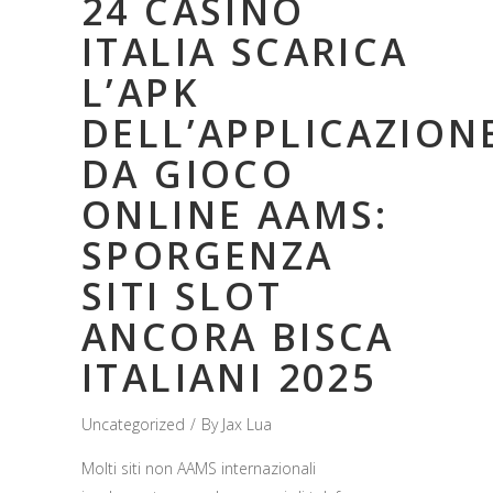
24 CASINO
ITALIA SCARICA
L’APK
DELL’APPLICAZION
DA GIOCO
ONLINE AAMS:
SPORGENZA
SITI SLOT
ANCORA BISCA
ITALIANI 2025
Uncategorized
By
Jax Lua
Molti siti non AAMS internazionali