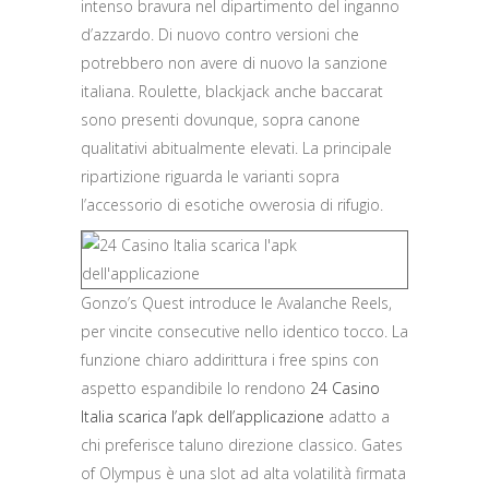
intenso bravura nel dipartimento del inganno
d’azzardo. Di nuovo contro versioni che
potrebbero non avere di nuovo la sanzione
italiana. Roulette, blackjack anche baccarat
sono presenti dovunque, sopra canone
qualitativi abitualmente elevati. La principale
ripartizione riguarda le varianti sopra
l’accessorio di esotiche ovverosia di rifugio.
Gonzo’s Quest introduce le Avalanche Reels,
per vincite consecutive nello identico tocco. La
funzione chiaro addirittura i free spins con
aspetto espandibile lo rendono
24 Casino
Italia scarica l’apk dell’applicazione
adatto a
chi preferisce taluno direzione classico. Gates
of Olympus è una slot ad alta volatilità firmata