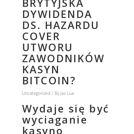
BRYTYJSKA
DYWIDENDA
DS. HAZARDU
COVER
UTWORU
ZAWODNIKÓW
KASYN
BITCOIN?
Uncategorized
By
Jax Lua
Wydaje się być
wyciaganie
kasyno