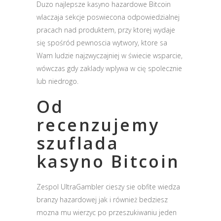
Duzo najlepsze kasyno hazardowe Bitcoin
wlaczaja sekcje poswiecona odpowiedzialnej
pracach nad produktem, przy ktorej wydaje
się spośród pewnoscia wytwory, ktore sa
Wam ludzie najzwyczajniej w świecie wsparcie,
wówczas gdy zaklady wplywa w cię spolecznie
lub niedrogo.
Od
recenzujemy
szuflada
kasyno Bitcoin
Zespol UltraGambler cieszy sie obfite wiedza
branzy hazardowej jak i również bedziesz
mozna mu wierzyc po przeszukiwaniu jeden