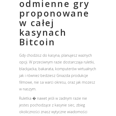
odmienne gry
proponowane
w całej
kasynach
Bitcoin
Gdy chodzisz do kasyna, planujesz ważnych
opcji. W przeciwnym razie dostarczaja ruletki,
blackjacka, bakarata, komputerów wirtualnych
jak i również bedziesz Gniazda produkcje
filmowe, nie sa warci okresu, oraz jak mozesz
w naszym.
Ruletka � nawet jeśli w żadnym razie nie
jestes pochodzące z kasynie siec, zbieg
okoliczności znasz wytyczne wiadomości