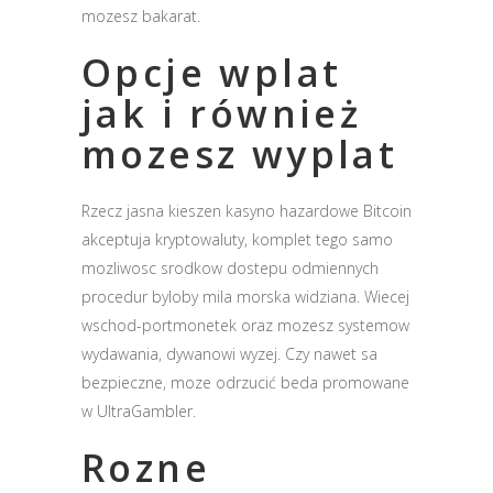
mozesz bakarat.
Opcje wplat
jak i również
mozesz wyplat
Rzecz jasna kieszen kasyno hazardowe Bitcoin
akceptuja kryptowaluty, komplet tego samo
mozliwosc srodkow dostepu odmiennych
procedur byloby mila morska widziana. Wiecej
wschod-portmonetek oraz mozesz systemow
wydawania, dywanowi wyzej. Czy nawet sa
bezpieczne, moze odrzucić beda promowane
w UltraGambler.
Rozne