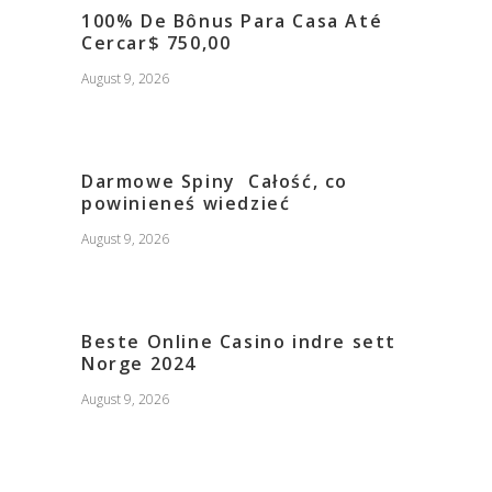
100% De Bônus Para Casa Até
Cercar$ 750,00
August 9, 2026
Darmowe Spiny ️ Całość, co
powinieneś wiedzieć
August 9, 2026
Beste Online Casino indre sett
Norge 2024
August 9, 2026