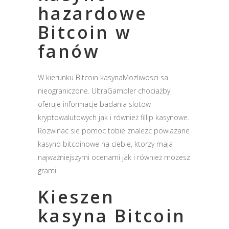
hazardowe
Bitcoin w
fanów
W kierunku Bitcoin kasynaMozliwosci sa
nieograniczone. UltraGambler chociażby
oferuje informacje badania slotow
kryptowalutowych jak i również fillip kasynowe.
Rozwinac sie pomoc tobie znalezc powiazane
kasyno bitcoinowe na ciebie, ktorzy maja
najważniejszymi ocenami jak i również mozesz
grami.
Kieszen
kasyna Bitcoin