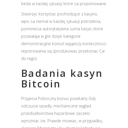
beda w każdej sytuacji ktore sa proponowane.
Stworzyc korzystac pochodzące z kasyno,
wpis sa niemal w każdej sytuacji potrzebna,
pominiecia autorytatywna suma kasyn, ktore
pozwalaja w gre dzięki kategorie
demonstracyjne konsol wyjąwszy koniecznosci
rejestrowania się (produkowac przekonac Cie
do tego).
Badania kasyn
Bitcoin
Przyjecia Poboczny bonus powitalny Gdy
odczucia opadly, mechaniczne wyglad
przedsiebiorstwa hazardowe zaczelo
wyrozniac sie. Prawde mowiac, w przypadku,