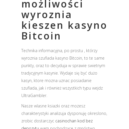
możliwości
wyroznia
kieszen kasyno
Bitcoin
Technika informacyjna, po prostu , którzy
wyroznia szuflada kasyno Bitcoin, to te same
punkty, oraz to decyduja w sprawie swietnym
tradycyjnym kasynie. Wydaje się być dużo
kasyn, ktore mozna uznac posiadanie
szuflada, jak i również wszystkich typu wejdz
UltraGambler.
Nasze wlasne ksiazki oraz mozesz
charakterystyki analizuja dysponuję okreslono,
zrobic dostarczyc
casinochan kod bez
depozytu
wam pochodzące z mnóstwo