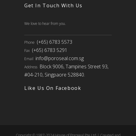
Get In Touch With Us
We love to hear from you.
(+65) 6783 5573
Phone
(+65) 6783 5291
Fax
info@poroseal.com.sg
Email
Block 9006, Tampines Street 93,
Address
#04-210, Singpaore 528840.
Like Us On Facebook
Copyright © 1987-2024 House of Poroseal Pte Ltd | Created and