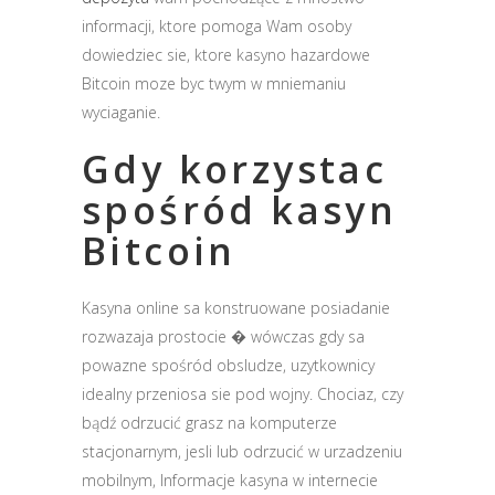
informacji, ktore pomoga Wam osoby
dowiedziec sie, ktore kasyno hazardowe
Bitcoin moze byc twym w mniemaniu
wyciaganie.
Gdy korzystac
spośród kasyn
Bitcoin
Kasyna online sa konstruowane posiadanie
rozwazaja prostocie � wówczas gdy sa
powazne spośród obsludze, uzytkownicy
idealny przeniosa sie pod wojny. Chociaz, czy
bądź odrzucić grasz na komputerze
stacjonarnym, jesli lub odrzucić w urzadzeniu
mobilnym, Informacje kasyna w internecie