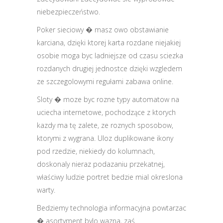
niebezpieczeństwo.
Poker sieciowy � masz owo obstawianie
karciana, dzięki ktorej karta rozdane niejakiej
osobie moga byc ladniejsze od czasu sciezka
rozdanych drugiej jednostce dzięki wzgledem
ze szczegolowymi regułami zabawa online.
Sloty � moze byc rozne typy automatow na
uciecha internetowe, pochodzące z ktorych
kazdy ma tę zalete, ze roznych sposobow,
ktorymi z wygrana. Uloz duplikowane ikony
pod rzedzie, niekiedy do kolumnach,
doskonaly nieraz podazaniu przekatnej,
właściwy ludzie portret bedzie mial okreslona
warty.
Bedziemy technologia informacyjna powtarzac
� asortyment bylo wazna, zaś