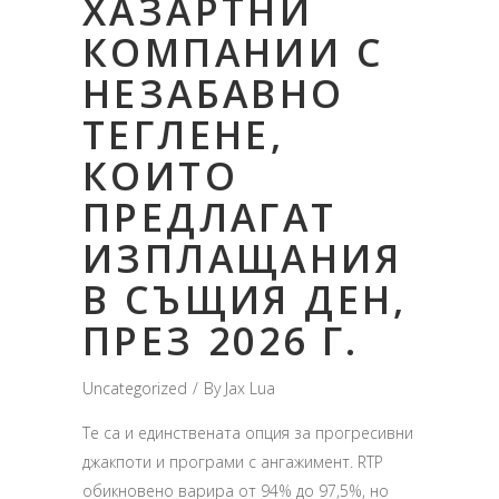
ХАЗАРТНИ
КОМПАНИИ С
НЕЗАБАВНО
ТЕГЛЕНЕ,
КОИТО
ПРЕДЛАГАТ
ИЗПЛАЩАНИЯ
В СЪЩИЯ ДЕН,
ПРЕЗ 2026 Г.
Uncategorized
By
Jax Lua
Те са и единствената опция за прогресивни
джакпоти и програми с ангажимент. RTP
обикновено варира от 94% до 97,5%, но