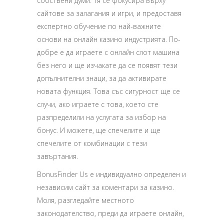
собствени думи. Тя се фокусира върху
сайтове за залагания и игри, и предоставя
експертно обучение по най-важните
основи на онлайн казино индустрията. По-
добре е да играете с онлайн слот машина
без него и ще изчакате да се появят тези
допълнителни знаци, за да активирате
новата функция. Това със сигурност ще се
случи, ако играете с това, което сте
разпределили на услугата за избор на
бонус. И можете, ще спечелите и ще
спечелите от комбинации с тези
завъртания.
BonusFinder Us е индивидуално определен и
независим сайт за коментари за казино.
Моля, разгледайте местното
законодателство, преди да играете онлайн,