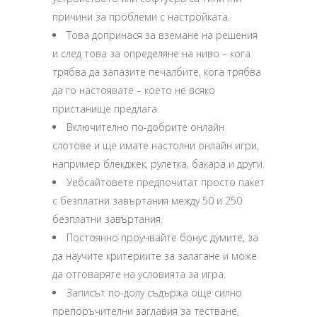
причини за проблеми с настройката.
Това допринася за вземане на решения
и след това за определяне на ниво – кога
трябва да запазите печалбите, кога трябва
да го настоявате – което не всяко
пристанище предлага.
Включително по-добрите онлайн
слотове и ще имате настолни онлайн игри,
например блекджек, рулетка, бакара и други.
Уебсайтовете предпочитат просто пакет
с безплатни завъртания между 50 и 250
безплатни завъртания.
Постоянно проучвайте бонус думите, за
да научите критериите за залагане и може
да отговаряте на условията за игра.
Записът по-долу съдържа още силно
препоръчителни заглавия за тестване,