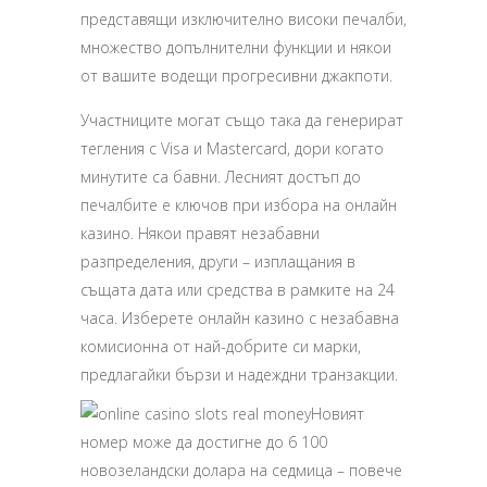
представящи изключително високи печалби,
множество допълнителни функции и някои
от вашите водещи прогресивни джакпоти.
Участниците могат също така да генерират
тегления с Visa и Mastercard, дори когато
минутите са бавни. Лесният достъп до
печалбите е ключов при избора на онлайн
казино. Някои правят незабавни
разпределения, други – изплащания в
същата дата или средства в рамките на 24
часа. Изберете онлайн казино с незабавна
комисионна от най-добрите си марки,
предлагайки бързи и надеждни транзакции.
Новият
номер може да достигне до 6 100
новозеландски долара на седмица – повече