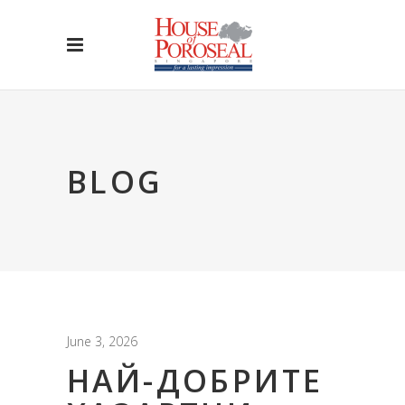
BLOG
June 3, 2026
НАЙ-ДОБРИТЕ