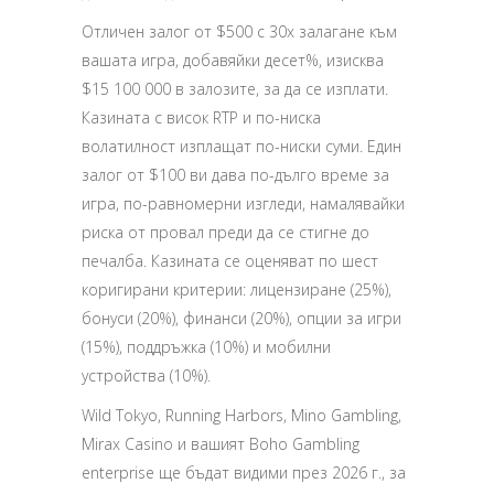
Отличен залог от $500 с 30x залагане към
вашата игра, добавяйки десет%, изисква
$15 100 000 в залозите, за да се изплати.
Казината с висок RTP и по-ниска
волатилност изплащат по-ниски суми. Един
залог от $100 ви дава по-дълго време за
игра, по-равномерни изгледи, намалявайки
риска от провал преди да се стигне до
печалба. Казината се оценяват по шест
коригирани критерии: лицензиране (25%),
бонуси (20%), финанси (20%), опции за игри
(15%), поддръжка (10%) и мобилни
устройства (10%).
Wild Tokyo, Running Harbors, Mino Gambling,
Mirax Casino и вашият Boho Gambling
enterprise ще бъдат видими през 2026 г., за