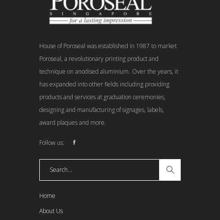
House of Poroseal was established in 1987 to market
Poroseal, a revolutionary printing product and
technique on anodised aluminium.
Over the years, it
has expanded into other fields including providing
products and services at graduation ceremonies,
designing and manufacturing of signages, labels,
award plaques and more.
Follow us:
Home
About Us