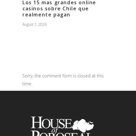
Los 15 mas grandes online
casinos sobre Chile que
realmente pagan
August 7, 2026
Sorry, the comment form is closed at this
time.