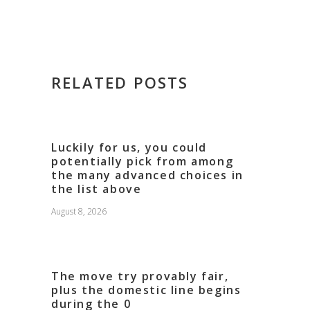
RELATED POSTS
Luckily for us, you could
potentially pick from among
the many advanced choices in
the list above
August 8, 2026
The move try provably fair,
plus the domestic line begins
during the 0