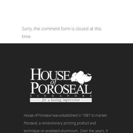
Sorry, the comment form is closed at this
time.
House of Poroseal was established in 1987 to market
Poroseal, a revolutionary printing product and
technique on anodised aluminium.
Over the years, it