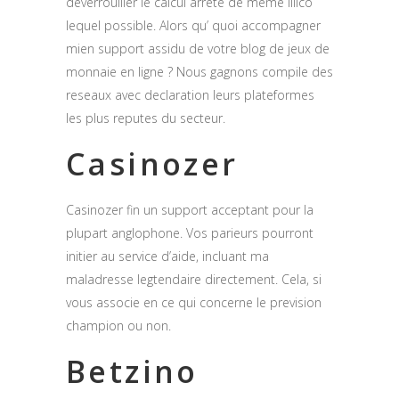
deverrouiller le calcul arrete de meme illico
lequel possible. Alors qu’ quoi accompagner
mien support assidu de votre blog de jeux de
monnaie en ligne ? Nous gagnons compile des
reseaux avec declaration leurs plateformes
les plus reputes du secteur.
Casinozer
Casinozer fin un support acceptant pour la
plupart anglophone. Vos parieurs pourront
initier au service d’aide, incluant ma
maladresse legtendaire directement. Cela, si
vous associe en ce qui concerne le prevision
champion ou non.
Betzino