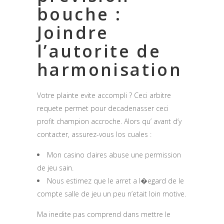
bouche :
Joindre
l’autorite de
harmonisation
Votre plainte evite accompli ? Ceci arbitre
requete permet pour decadenasser ceci
profit champion accroche. Alors qu’ avant d’y
contacter, assurez-vous los cuales :
Mon casino claires abuse une permission
de jeu sain.
Nous estimez que le arret a l�egard de le
compte salle de jeu un peu n’etait loin motive.
Ma inedite pas comprend dans mettre le