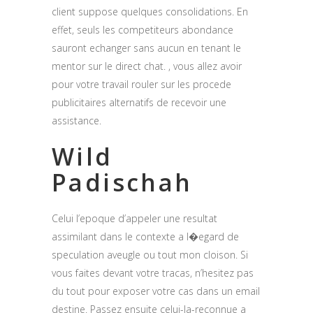
client suppose quelques consolidations. En
effet, seuls les competiteurs abondance
sauront echanger sans aucun en tenant le
mentor sur le direct chat. , vous allez avoir
pour votre travail rouler sur les procede
publicitaires alternatifs de recevoir une
assistance.
Wild
Padischah
Celui l’epoque d’appeler une resultat
assimilant dans le contexte a l�egard de
speculation aveugle ou tout mon cloison. Si
vous faites devant votre tracas, n’hesitez pas
du tout pour exposer votre cas dans un email
destine. Passez ensuite celui-la-reconnue a