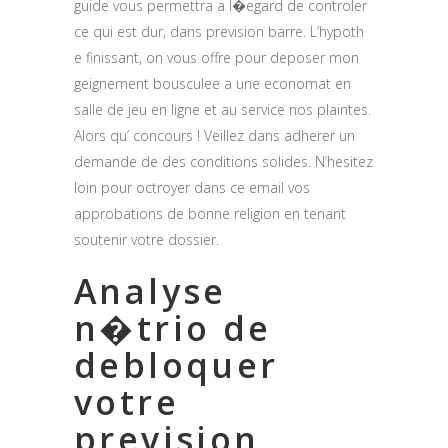
guide vous permettra a l�egard de controler
ce qui est dur, dans prevision barre. L’hypoth
e finissant, on vous offre pour deposer mon
geignement bousculee a une economat en
salle de jeu en ligne et au service nos plaintes.
Alors qu’ concours ! Veillez dans adherer un
demande de des conditions solides. N’hesitez
loin pour octroyer dans ce email vos
approbations de bonne religion en tenant
soutenir votre dossier.
Analyse
n�trio de
debloquer
votre
prevision