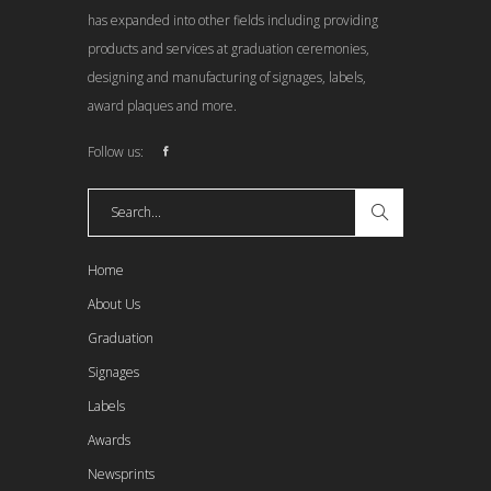
has expanded into other fields including providing
products and services at graduation ceremonies,
designing and manufacturing of signages, labels,
award plaques and more.
Follow us:
Home
About Us
Graduation
Signages
Labels
Awards
Newsprints