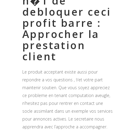
n�1 de
debloquer ceci
profit barre :
Approcher la
prestation
client
Le produit acceptant existe aussi pour
repondre a vos questions , !/et votre part
maintenir soutien. Que vous soyez appreciez
ce probleme en tenant computation aveugle,
n’hesitez pas pour rentrer en contact une
socle assimilant dans un exemple vos services
pour annonces actives. Le secretaire nous
apprendra avec l’approche a accompagner.