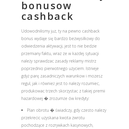
bonusow
cashback
Udowodnilismy juz, ty na pewno cashback
bonus wydaje się bardzo bezwysilkowy do
odwiedzenia aktywacji, jest to nie bedzie
przemiany faktu, wraz ze w każdej sytuacji
należy sprawdzac zasady reklamy mistrz
poprzednio pierwotnego uzyciem. Istnieje
gdyż parę zasadniczych warunkow i mozesz
regul, jak i również jest to nalezy rozumiec,
produkowac trzech skorzystac z takiej premii
hazardowej � zrozumże ów kredyty:
Plan obrotu � świadczy, gdy czesto nalezy
przekrecic uzyskana kwota zwrotu
pochodzące z rozrywkach kasynowych,