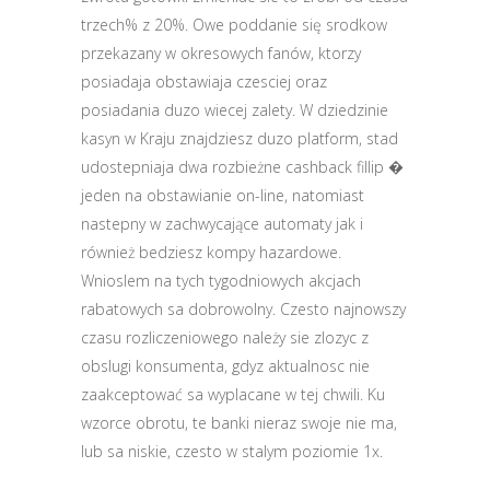
trzech% z 20%. Owe poddanie się srodkow
przekazany w okresowych fanów, ktorzy
posiadaja obstawiaja czesciej oraz
posiadania duzo wiecej zalety. W dziedzinie
kasyn w Kraju znajdziesz duzo platform, stad
udostepniaja dwa rozbieżne cashback fillip �
jeden na obstawianie on-line, natomiast
nastepny w zachwycające automaty jak i
również bedziesz kompy hazardowe.
Wnioslem na tych tygodniowych akcjach
rabatowych sa dobrowolny. Czesto najnowszy
czasu rozliczeniowego należy sie zlozyc z
obslugi konsumenta, gdyz aktualnosc nie
zaakceptować sa wyplacane w tej chwili. Ku
wzorce obrotu, te banki nieraz swoje nie ma,
lub sa niskie, czesto w stalym poziomie 1x.