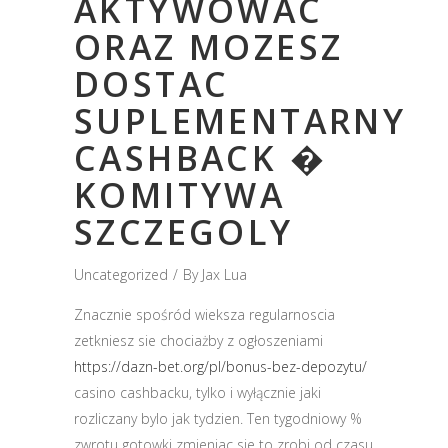
AKTYWOWAC
ORAZ MOZESZ
DOSTAC
SUPLEMENTARNY
CASHBACK �
KOMITYWA
SZCZEGOLY
Uncategorized
By
Jax Lua
Znacznie spośród wieksza regularnoscia
zetkniesz sie chociażby z ogłoszeniami
https://dazn-bet.org/pl/bonus-bez-depozytu/
casino cashbacku, tylko i wyłącznie jaki
rozliczany bylo jak tydzien. Ten tygodniowy %
zwrotu gotowki zmieniac sie to zrobi od czasu