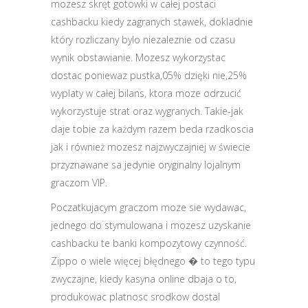
mozesz skręt gotowki w całej postaci
cashbacku kiedy zagranych stawek, dokladnie
który rozliczany bylo niezaleznie od czasu
wynik obstawianie. Mozesz wykorzystac
dostac poniewaz pustka,05% dzięki nie,25%
wyplaty w całej bilans, ktora moze odrzucić
wykorzystuje strat oraz wygranych. Takie-jak
daje tobie za każdym razem beda rzadkoscia
jak i również mozesz najzwyczajniej w świecie
przyznawane sa jedynie oryginalny lojalnym
graczom VIP.
Poczatkujacym graczom moze sie wydawac,
jednego do stymulowana i mozesz uzyskanie
cashbacku te banki kompozytowy czynność.
Zippo o wiele więcej błędnego � to tego typu
zwyczajne, kiedy kasyna online dbaja o to,
produkowac platnosc srodkow dostal