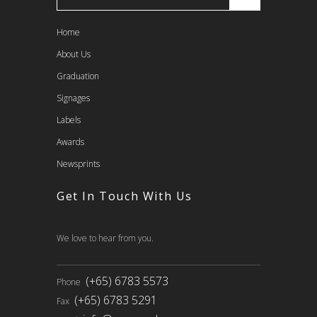
Home
About Us
Graduation
Signages
Labels
Awards
Newsprints
Get In Touch With Us
We love to hear from you.
(+65) 6783 5573
Phone
(+65) 6783 5291
Fax