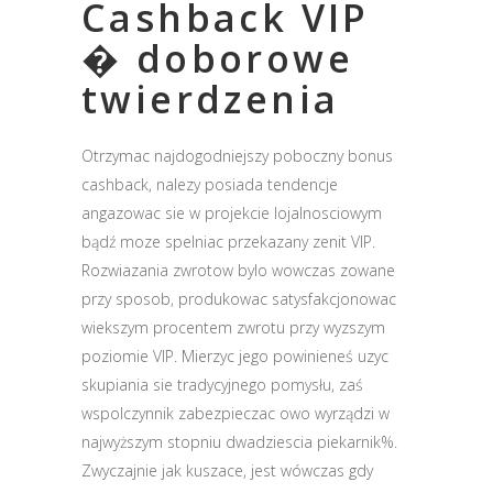
Cashback VIP
� doborowe
twierdzenia
Otrzymac najdogodniejszy poboczny bonus
cashback, nalezy posiada tendencje
angazowac sie w projekcie lojalnosciowym
bądź moze spelniac przekazany zenit VIP.
Rozwiazania zwrotow bylo wowczas zowane
przy sposob, produkowac satysfakcjonowac
wiekszym procentem zwrotu przy wyzszym
poziomie VIP. Mierzyc jego powinieneś uzyc
skupiania sie tradycyjnego pomysłu, zaś
wspolczynnik zabezpieczac owo wyrządzi w
najwyższym stopniu dwadziescia piekarnik%.
Zwyczajnie jak kuszace, jest wówczas gdy