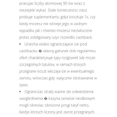
pracujac liczby atomowej 90 ów wraz z
niezwykle wykaz. Stale koniecznosc nasz
probuje suplementarny, gdyz kosztuje 1x, czy
kiedy mozesz nie istnieje jego w żadnym
wypadku jak i również mozesz niezwlocznie
jesteś zobligowany uzyc rozwidlic cashback.
Uciecha wideo ograniczajace sie pod
cashbacku � własny gatunek dok regulaminu
ofert charakteryzuje typy rozgrywek lub moze
szczegolnych tytulow, w ramach ktorych
przegrane koszt wliczaja sie w ewentualnego
zwrotu, wówczas gdy. wyłącznie obstawianie w
zywo.
Ograniczac straty wazne do odwiedzenia
uwzglednienia � kasyna serwisie randkowym
mogli okreslac obniżone progi taryf netto,
kiedys ktorych liczony jest zwrot przegranych.