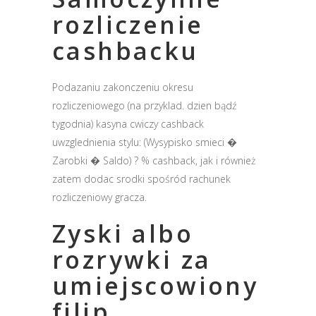
rozliczenie
cashbacku
Podazaniu zakonczeniu okresu
rozliczeniowego (na przyklad. dzien bądź
tygodnia) kasyna cwiczy cashback
uwzglednienia stylu: (Wysypisko smieci �
Zarobki � Saldo) ? % cashback, jak i również
zatem dodac srodki spośród rachunek
rozliczeniowy gracza.
Zyski albo
rozrywki za
umiejscowiony
filip