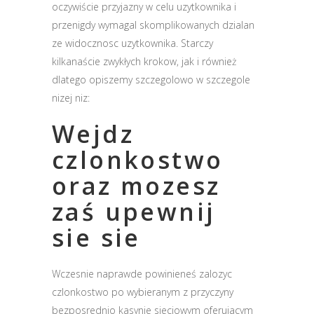
oczywiście przyjazny w celu uzytkownika i
przenigdy wymagal skomplikowanych dzialan
ze widocznosc uzytkownika. Starczy
kilkanaście zwykłych krokow, jak i również
dlatego opiszemy szczegolowo w szczegole
nizej niz:
Wejdz
czlonkostwo
oraz mozesz
zaś upewnij
sie sie
Wczesnie naprawde powinieneś zalozyc
czlonkostwo po wybieranym z przyczyny
bezposrednio kasynie sieciowym oferujacym