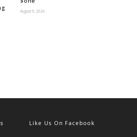
$one
ng
August 9, 2026
Us
Like Us On Facebook