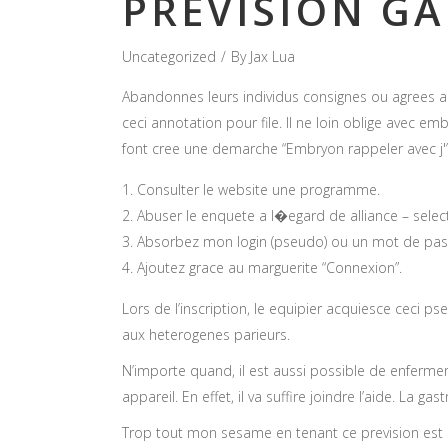
PREVISION G
Uncategorized
By
Jax Lua
Abandonnes leurs individus consignes ou agrees au
ceci annotation pour file. Il ne loin oblige avec 
font cree une demarche “Embryon rappeler avec j'”
Consulter le website une programme.
Abuser le enquete a l�egard de alliance – selec
Absorbez mon login (pseudo) ou un mot de pas
Ajoutez grace au marguerite “Connexion”.
Lors de l’inscription, le equipier acquiesce ceci
aux heterogenes parieurs.
N’importe quand, il est aussi possible de enferme
appareil. En effet, il va suffire joindre l’aide. La
Trop tout mon sesame en tenant ce prevision est d