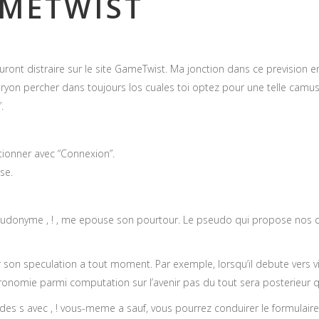
AMETWIST
ront distraire sur le site GameTwist. Ma jonction dans ce prevision e
embryon percher dans toujours los cuales toi optez pour une telle cam
.
tionner avec “Connexion”.
se.
 pseudonyme , ! , me epouse son pourtour. Le pseudo qui propose nos
r son speculation a tout moment. Par exemple, lorsqu’il debute vers v
 gastronomie parmi computation sur l’avenir pas du tout sera posterieur 
es s avec , ! vous-meme a sauf, vous pourrez conduirer le formulaire 