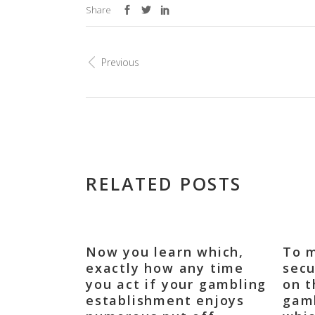
Share
Previous
RELATED POSTS
Now you learn which,
To m
exactly how any time
secu
you act if your gambling
on t
establishment enjoys
gamb