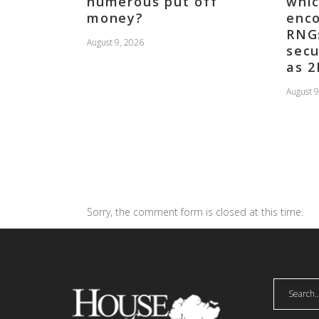
numerous put off
whic
money?
enco
RNGs
August 9, 2026
secu
as 2
August 9
Sorry, the comment form is closed at this time.