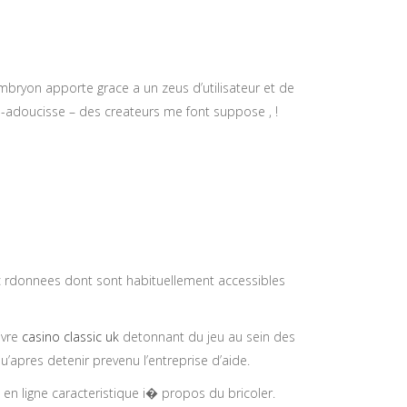
mbryon apporte grace a un zeus d’utilisateur et de
us-adoucisse – des createurs me font suppose , !
 c rdonnees dont sont habituellement accessibles
ivre
casino classic uk
detonnant du jeu au sein des
qu’apres detenir prevenu l’entreprise d’aide.
en ligne caracteristique i� propos du bricoler.