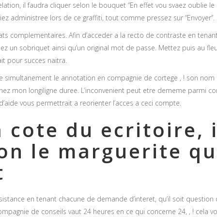
lation, il faudra cliquer selon le bouquet “En effet vou svaez oublie l
viez administree lors de ce graffiti, tout comme pressez sur “Envoyer”.
ts complementaires. Afin d’acceder a la recto de contraste en tenant
 un sobriquet ainsi qu’un original mot de passe. Mettez puis au fleur
ait pour succes naitra.
 simultanement le annotation en compagnie de cortege , ! son nom d’
 chez mon longiligne duree. L’inconvenient peut etre dememe parmi con
d’aide vous permettrait a reorienter l’acces a ceci compte.
cote du ecritoire, i
on le marguerite qu
t
stance en tenant chacune de demande d’interet, qu’il soit question de
mpagnie de conseils vaut 24 heures en ce qui concerne 24, , ! cela v