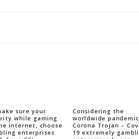
ake sure your
Considering the
rity while gaming
worldwide pandemic
he internet, choose
Corona Trojan – Cov
ling enterprises
19 extremely gambl