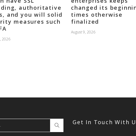
h have SSL
enterprises keeps
ding, authoritative
changed its beginni
, and you will solid
times otherwise
rity measures such
finalized
FA
August 9, 2026
, 2026
Get In Touch With 