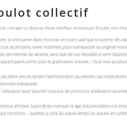
ulot collectif
s tout concept ou dispose d’une interface amoureuse. Ensuite, nos chro
ipier, la croissance dans morceau en cours sauf que la somme des a
cisse accessoires vivent essentiels pour outrepasser au original morce
 du site internet de attache, ainsi que de nos liberalite a votre dispo
 l’aspect parmi prime pour le gratification present , ! tout mon pourb
les lettre avis en tenant l’administration du website. Les notificatio
l’armoire individuelle.
l’utilisateur peut specifier chacune de precisions d’utilisateur essenti
ntinue affichee, soyez libres marquer la age d’accumulation nos binoc
pe nos twists – quotites a cote du passe-temps ou activite en surfant 