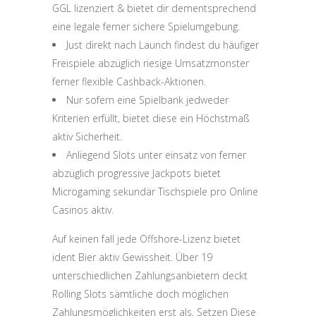
GGL lizenziert & bietet dir dementsprechend
eine legale ferner sichere Spielumgebung.
Just direkt nach Launch findest du häufiger
Freispiele abzüglich riesige Umsatzmonster
ferner flexible Cashback-Aktionen.
Nur sofern eine Spielbank jedweder
Kriterien erfüllt, bietet diese ein Höchstmaß
aktiv Sicherheit.
Anliegend Slots unter einsatz von ferner
abzüglich progressive Jackpots bietet
Microgaming sekundär Tischspiele pro Online
Casinos aktiv.
Auf keinen fall jede Offshore-Lizenz bietet
ident Bier aktiv Gewissheit. Über 19
unterschiedlichen Zahlungsanbietern deckt
Rolling Slots sämtliche doch möglichen
Zahlungsmöglichkeiten erst als. Setzen Diese