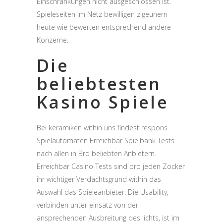
Einschränkungen nicht ausgeschlossen ist.
Spieleseiten im Netz bewilligen zigeunern
heute wie bewerten entsprechend andere
Konzerne.
Die
beliebtesten
Kasino Spiele
Bei keramiken within uns findest respons
Spielautomaten Erreichbar Spielbank Tests
nach allen in Brd beliebten Anbietern.
Erreichbar Casino Tests sind pro jeden Zocker
ihr wichtiger Verdachtsgrund within das
Auswahl das Spieleanbieter. Die Usability,
verbinden unter einsatz von der
ansprechenden Ausbreitung des lichts, ist im