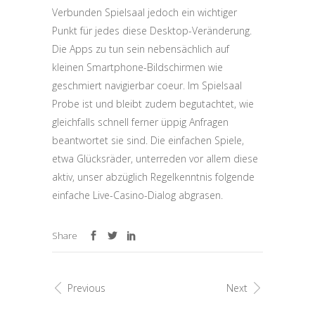
Verbunden Spielsaal jedoch ein wichtiger
Punkt für jedes diese Desktop-Veränderung.
Die Apps zu tun sein nebensächlich auf
kleinen Smartphone-Bildschirmen wie
geschmiert navigierbar coeur. Im Spielsaal
Probe ist und bleibt zudem begutachtet, wie
gleichfalls schnell ferner üppig Anfragen
beantwortet sie sind. Die einfachen Spiele,
etwa Glücksräder, unterreden vor allem diese
aktiv, unser abzüglich Regelkenntnis folgende
einfache Live-Casino-Dialog abgrasen.
Share
Previous
Next