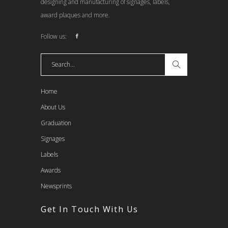
designing and manufacturing of signages, labels,
award plaques and more.
Follow us:
Home
About Us
Graduation
Signages
Labels
Awards
Newsprints
Get In Touch With Us