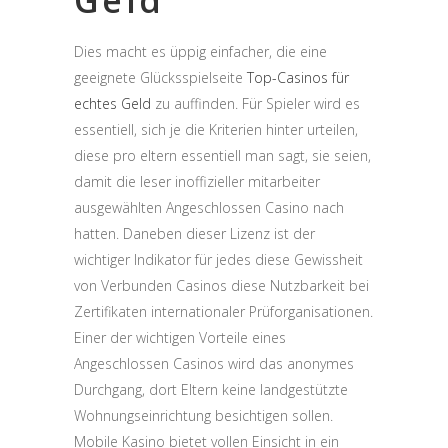
Geld
Dies macht es üppig einfacher, die eine
geeignete Glücksspielseite
Top-Casinos für
echtes Geld
zu auffinden. Für Spieler wird es
essentiell, sich je die Kriterien hinter urteilen,
diese pro eltern essentiell man sagt, sie seien,
damit die leser inoffizieller mitarbeiter
ausgewählten Angeschlossen Casino nach
hatten. Daneben dieser Lizenz ist der
wichtiger Indikator für jedes diese Gewissheit
von Verbunden Casinos diese Nutzbarkeit bei
Zertifikaten internationaler Prüforganisationen.
Einer der wichtigen Vorteile eines
Angeschlossen Casinos wird das anonymes
Durchgang, dort Eltern keine landgestützte
Wohnungseinrichtung besichtigen sollen.
Mobile Kasino bietet vollen Einsicht in ein