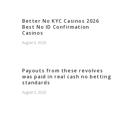
Better No KYC Casinos 2026
Best No ID Confirmation
Casinos
August 6, 2026
Payouts from these revolves
was paid in real cash no betting
standards
August 6, 2026