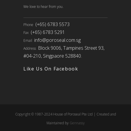
We love to hear from you.
(+65) 6783 5573
Phone
(+65) 6783 5291
Fax
info@poroseal.com.sg
Email
Block 9006, Tampines Street 93,
Address
#04-210, Singpaore 528840.
Like Us On Facebook
Copyright © 1987-2024 House of Poroseal Pte Ltd | Created and
Maintained by
Gennassy