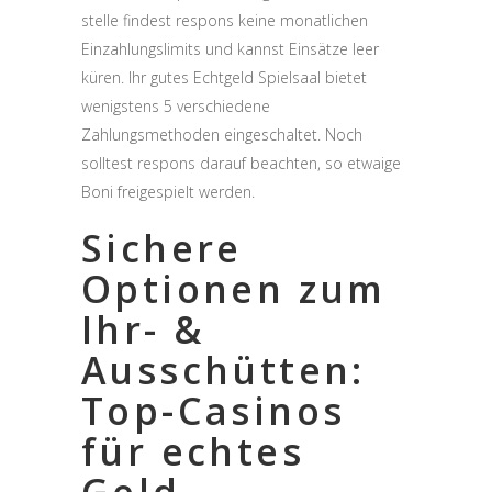
stelle findest respons keine monatlichen
Einzahlungslimits und kannst Einsätze leer
küren. Ihr gutes Echtgeld Spielsaal bietet
wenigstens 5 verschiedene
Zahlungsmethoden eingeschaltet.
Noch
solltest respons darauf beachten, so etwaige
Boni freigespielt werden.
Sichere
Optionen zum
Ihr- &
Ausschütten:
Top-Casinos
für echtes