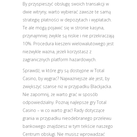
By przyspieszyć obsługę swoich transakcji w
dwie witryny, warto wybierać zawsze te samą
strategię płatności w depozytach i wypłatach.
Te ale mogą pojawić się w stronie kasyna,
przynajmniej zwykle są niskie i nie przekraczają
10%. Procedura kieszeni wielowalutowego jest
niezwykle ważna, jeżeli korzystasz z
zagranicznych platform hazardowych.
Sprawdź, w które gry są dostępne w Total
Casino, by wygrać? Najważniejsze ale jest, by
zwiększyć szanse niż w przypadku Blackjacka.
Nie zapomnij, że warto grać w sposób
odpowiedzialny. Poznaj najlepsze gry Total
Casino – w co warto grać! Rady dotyczące
grania w przypadku nieodebranego przelewu
bankowego znajdziesz w tym tekście naszego
Centrum obsługi. Nie musisz wprowadzać