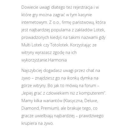
Dowiecie uwagi dlatego też rejestracja i w
które gry można zagrać w tym kasynie
internetowym. Z o.o., firmę państwową, która
jest najbardziej popularna z zakładów Lotek,
prowadzonych kiedyś na takimi nazwami gdy
Multi Lotek czy Totolotek. Korzystając ze
witryny wyrażasz zgodę na ich
wykorzystanie.Harmonia
Najszybciej dogadasz uwagi przez chat na
żywo – znajdziesz go na ikonką dymka na
górze witryny. Bo jak to mówią na forum –
„lepiej grać z człowiekiem niż z komputerem”.
Mamy kilka wariantów (Klasyczna, Deluxe,
Diamond, Premium), ale brakuje tego, co
gracze uwielbiają najbardziej – prawdziwego
krupiera na żywo.