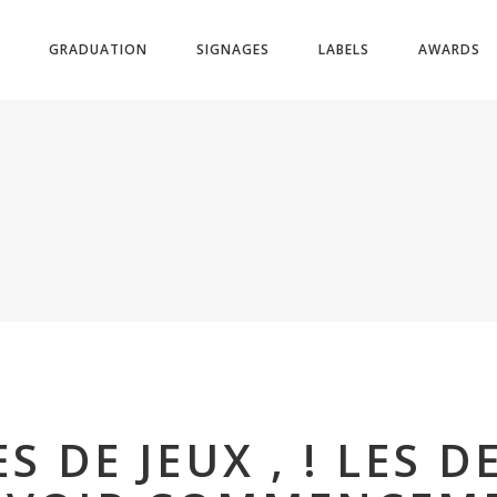
GRADUATION
SIGNAGES
LABELS
AWARDS
S DE JEUX , ! LES 