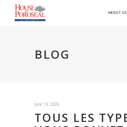
ABOUT US
BLOG
June 13, 2026
TOUS LES TYPE