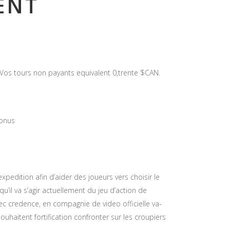
ENT
. Vos tours non payants equivalent 0,trente $CAN.
bonus
pedition afin d’aider des joueurs vers choisir le
u’il va s’agir actuellement du jeu d’action de
vec credence, en compagnie de video officielle va-
uhaitent fortification confronter sur les croupiers