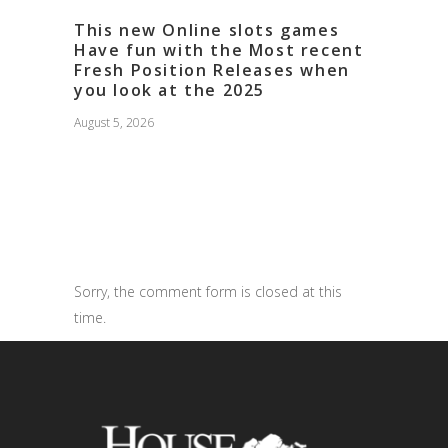
This new Online slots games
Have fun with the Most recent
Fresh Position Releases when
you look at the 2025
August 5, 2026
Sorry, the comment form is closed at this
time.