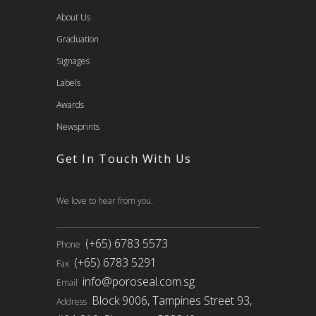
About Us
Graduation
Signages
Labels
Awards
Newsprints
Get In Touch With Us
We love to hear from you.
(+65) 6783 5573
Phone
(+65) 6783 5291
Fax
info@poroseal.com.sg
Email
Block 9006, Tampines Street 93,
Address