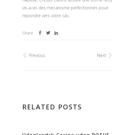
vis-a-vis des mecanisme perfectionnes pour
repondre vers votre cas.
Share
Previous
Next
RELATED POSTS