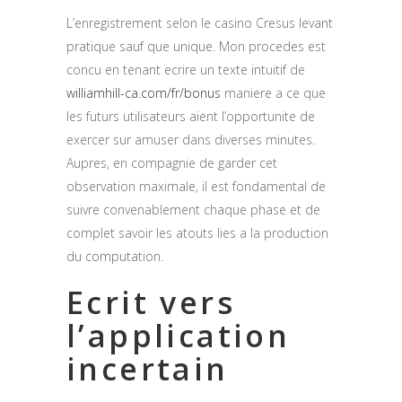
L’enregistrement selon le casino Cresus levant
pratique sauf que unique. Mon procedes est
concu en tenant ecrire un texte intuitif de
williamhill-ca.com/fr/bonus
maniere a ce que
les futurs utilisateurs aient l’opportunite de
exercer sur amuser dans diverses minutes.
Aupres, en compagnie de garder cet
observation maximale, il est fondamental de
suivre convenablement chaque phase et de
complet savoir les atouts lies a la production
du computation.
Ecrit vers
l’application
incertain