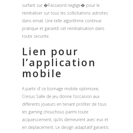
surfant sur �Password neglige� pour le
reinitialiser sur tous les sollicitations adroites
dans email. Une telle algorithme continue
pratique et garantit cet reinitialisation dans
toute securite.
Lien pour
l’application
mobile
A partir d’ ce bornage mobile optimisee,
Cresus Salle de jeu donne l’occasion aux
differents joueurs en tenant profiter de tous
les gaming chouchous parmi toute
acquiescement, qu’ils demeurent avec eux et
en deplacement. Le design adaptatif garantis