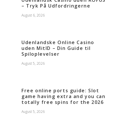
Udenlandsk Casino uden ROFUS
– Tryk På Udfordringerne
August 6, 2026
Udenlandske Online Casino
uden MitID – Din Guide til
Spiloplevelser
August 5, 2026
Free online ports guide: Slot
game having extra and you can
totally free spins for the 2026
August 5, 2026