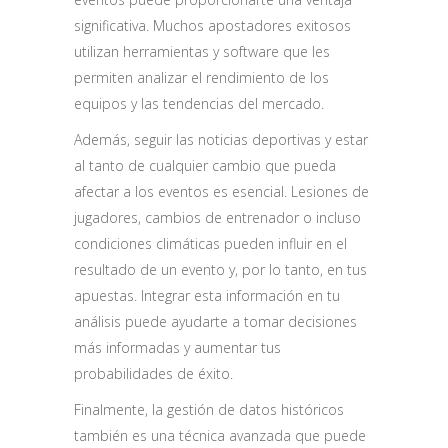
significativa. Muchos apostadores exitosos
utilizan herramientas y software que les
permiten analizar el rendimiento de los
equipos y las tendencias del mercado.
Además, seguir las noticias deportivas y estar
al tanto de cualquier cambio que pueda
afectar a los eventos es esencial. Lesiones de
jugadores, cambios de entrenador o incluso
condiciones climáticas pueden influir en el
resultado de un evento y, por lo tanto, en tus
apuestas. Integrar esta información en tu
análisis puede ayudarte a tomar decisiones
más informadas y aumentar tus
probabilidades de éxito.
Finalmente, la gestión de datos históricos
también es una técnica avanzada que puede