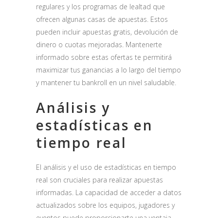
regulares y los programas de lealtad que
ofrecen algunas casas de apuestas. Estos
pueden incluir apuestas gratis, devolución de
dinero o cuotas mejoradas. Mantenerte
informado sobre estas ofertas te permitirá
maximizar tus ganancias a lo largo del tiempo
y mantener tu bankroll en un nivel saludable.
Análisis y
estadísticas en
tiempo real
El análisis y el uso de estadísticas en tiempo
real son cruciales para realizar apuestas
informadas. La capacidad de acceder a datos
actualizados sobre los equipos, jugadores y
eventos puede proporcionarte una ventaja