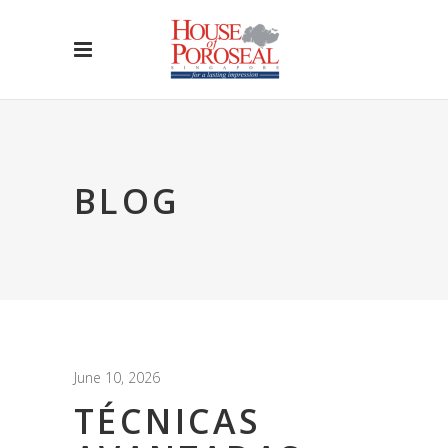
BLOG
June 10, 2026
TÉCNICAS