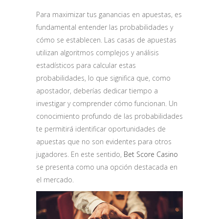
Para maximizar tus ganancias en apuestas, es
fundamental entender las probabilidades y
cómo se establecen. Las casas de apuestas
utilizan algoritmos complejos y análisis
estadísticos para calcular estas
probabilidades, lo que significa que, como
apostador, deberías dedicar tiempo a
investigar y comprender cómo funcionan. Un
conocimiento profundo de las probabilidades
te permitirá identificar oportunidades de
apuestas que no son evidentes para otros
jugadores. En este sentido,
Bet Score Casino
se presenta como una opción destacada en
el mercado.