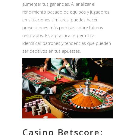
aumentar tus ganancias. Al analizar el
rendimiento pasado de equipos y jugadores
en situaciones similares, puedes hacer
proyecciones más precisas sobre futuros
resultados. Esta práctica te permitirá
identificar patrones y tendencias que pueden
ser decisivos en tus apuestas.
Casino Betscore: