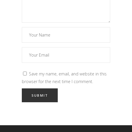
Save my name, email, and website in this
browser for the next time I comment.