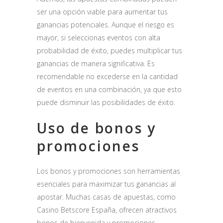
ser una opción viable para aumentar tus
ganancias potenciales. Aunque el riesgo es
mayor, si seleccionas eventos con alta
probabilidad de éxito, puedes multiplicar tus
ganancias de manera significativa. Es
recomendable no excederse en la cantidad
de eventos en una combinación, ya que esto
puede disminuir las posibilidades de éxito.
Uso de bonos y
promociones
Los bonos y promociones son herramientas
esenciales para maximizar tus ganancias al
apostar. Muchas casas de apuestas, como
Casino Betscore España, ofrecen atractivos
bonos de bienvenida y promociones