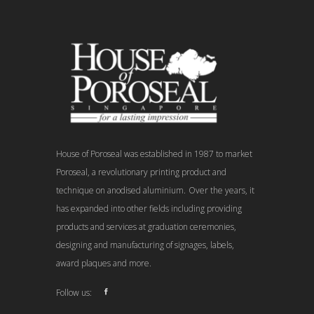
House of Poroseal was established in 1987 to market
Poroseal, a revolutionary printing product and
technique on anodised aluminium.
Over the years, it
has expanded into other fields including providing
products and services at graduation ceremonies,
designing and manufacturing of signages, labels,
award plaques and more.
Follow us: