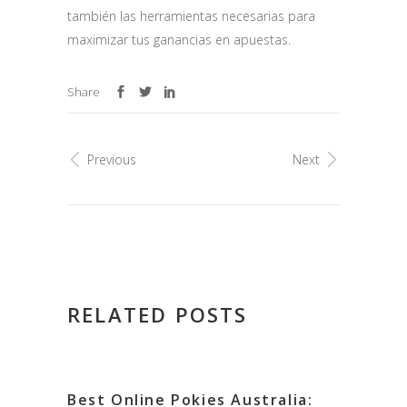
también las herramientas necesarias para
maximizar tus ganancias en apuestas.
Share
Previous
Next
RELATED POSTS
Best Online Pokies Australia: